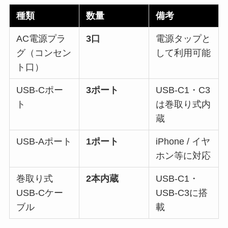
種類
数量
備考
AC電源プラ
3口
電源タップと
グ（コンセン
して利用可能
ト口）
USB-Cポー
3ポート
USB-C1・C3
ト
は巻取り式内
蔵
USB-Aポート
1ポート
iPhone / イヤ
ホン等に対応
巻取り式
2本内蔵
USB-C1・
USB-Cケー
USB-C3に搭
ブル
載