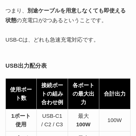
つまり、
別途ケーブルを用意しなくても即使える
状態
の充電口が2つあるということです。
USB-Cは、どれも急速充電対応です。
USB出力配分表
接続ポー
各ポート
使用ポー
トの組み
の最大出
合計出力
ト数
合わせ例
力
1ポート
USB-C1
最大
100W
使用
/ C2 / C3
100W