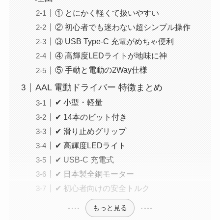
① とにかく軽くて扱いやすい
② 初心者でも迷わない超シンプル操作
③ USB Type-C 充電がめちゃ便利
④ 高輝度LEDライトが地味に神
⑤ 手動と電動の2Way仕様
AAL 電動ドライバー 特徴まとめ
✔ 小型・軽量
✔ 14本のビット付き
✔ 滑り止めグリップ
✔ 高輝度LEDライト
✔ USB-C 充電式
✔ 日本製全銅モーター
✔ 初心者向けの安全トルク
もっと見る