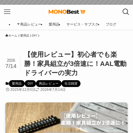
商品レビュー
愛用品
サービス・サブスク
ブログ
ホーム
愛用品
DIY
【使用レビュー】初心者でも楽
2026
勝！家具組立が3倍速に！AAL電動
7/14
ドライバーの実力
愛用品
DIY
商品レビュー
生活雑貨
2025年12月5日
2026年7月14日