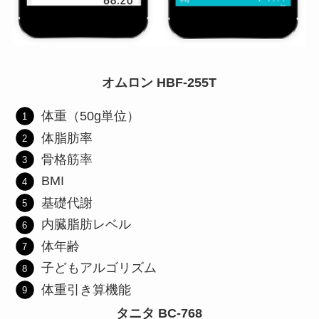
オムロン HBF-255T
体重（50g単位）
体脂肪率
骨格筋率
BMI
基礎代謝
内臓脂肪レベル
体年齢
子どもアルゴリズム
体重引き算機能
タニタ BC-768