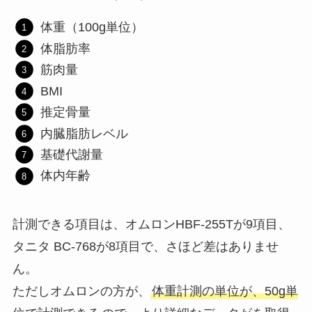
体重（100g単位）
体脂肪率
筋肉量
BMI
推定骨量
内臓脂肪レベル
基礎代謝量
体内年齢
計測できる項目は、オムロンHBF-255Tが9項目、
タニタ BC-768が8項目で、さほど差はありませ
ん。
ただしオムロンの方が、
体重計測の単位が、50g単