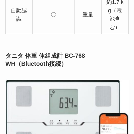
約1.7 k
自動認
g（電
〇
重量
識
池含
む）
タニタ 体重 体組成計 BC-768
WH（Bluetooth接続）