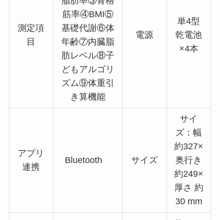
脂肪率③骨格
筋率④BMI⑤
単4型
測定項
基礎代謝⑥体
電源
乾電池
目
年齢⑦内臓脂
×4本
肪レベル⑧子
どもアルゴリ
ズム⑨体重引
き算機能
サイ
ズ：幅
約327×
アプリ
Bluetooth
サイズ
奥行き
連携
約249×
厚さ 約
30 mm