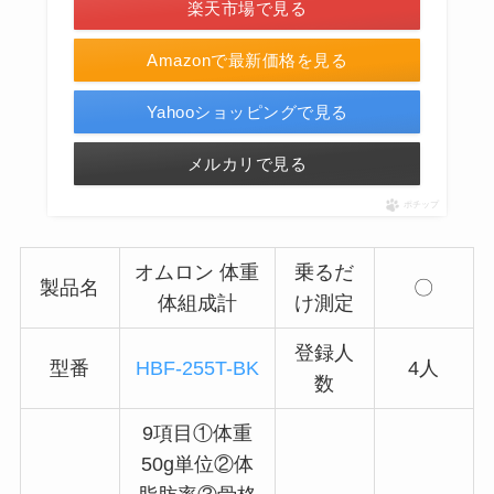
楽天市場で見る
Amazonで最新価格を見る
Yahooショッピングで見る
メルカリで見る
ポチップ
オムロン 体重
乗るだ
製品名
〇
体組成計
け測定
登録人
型番
HBF-255T-BK
4人
数
9項目①体重
50g単位②体