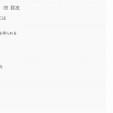
目次
には
を得られる
化